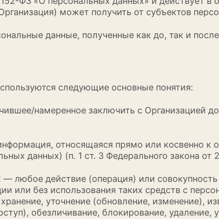
152-ФЗ «О персональных данных» и действует в 
Организация) может получить от субъектов перс
сональные данные, полученные как до, так и пос
используются следующие основные понятия:
ключившее/намеренное заключить с Организацией д
 информация, относящаяся прямо или косвенно к
ных данных) (п. 1 ст. 3 Федерального закона от 2
х — любое действие (операция) или совокупность
ии или без использования таких средств с перс
 хранение, уточнение (обновление, изменение), и
оступ), обезличивание, блокирование, удаление, 