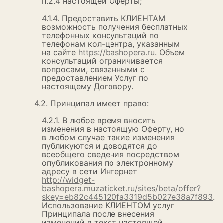
п.2.4 настоящей Оферты;
4.1.4. Предоставить КЛИЕНТАМ
возможность получения бесплатных
телефонных консультаций по
телефонам кол-центра, указанным
на сайте
https://bashopera.ru
. Объем
консультаций ограничивается
вопросами, связанными с
предоставлением Услуг по
настоящему Договору.
4.2. Принципал имеет право:
4.2.1. В любое время вносить
изменения в настоящую Оферту, но
в любом случае такие изменения
публикуются и доводятся до
всеобщего сведения посредством
опубликования по электронному
адресу в сети Интернет
http://widget-
bashopera.muzaticket.ru/sites/beta/offer?
skey=eb82c445120fa3319d5b027e38a7f893
.
Использование КЛИЕНТОМ услуг
Принципала после внесения
изменений в текст настоящей