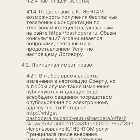
п.2.4 настоящей Оферты;
4.1.4. Предоставить КЛИЕНТАМ
возможность получения бесплатных
телефонных консультаций по
телефонам кол-центра, указанным
на сайте
https://bashopera.ru
. Объем
консультаций ограничивается
вопросами, связанными с
предоставлением Услуг по
настоящему Договору.
4.2. Принципал имеет право:
4.2.1. В любое время вносить
изменения в настоящую Оферту, но
в любом случае такие изменения
публикуются и доводятся до
всеобщего сведения посредством
опубликования по электронному
адресу в сети Интернет
http://widget-
bashopera.muzaticket.ru/sites/beta/offer?
skey=eb82c445120fa3319d5b027e38a7f893
.
Использование КЛИЕНТОМ услуг
Принципала после внесения
изменений в текст настоящей