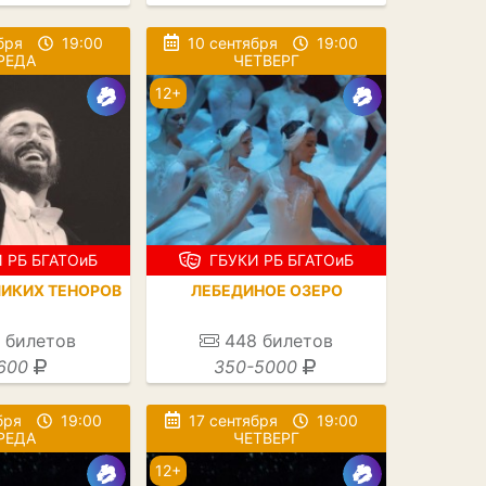
бря
19:00
10 сентября
19:00
РЕДА
ЧЕТВЕРГ
12+
 РБ БГАТОиБ
ГБУКИ РБ БГАТОиБ
ЛИКИХ ТЕНОРОВ
ЛЕБЕДИНОЕ ОЗЕРО
билетов
448
билетов
600
350-5000
бря
19:00
17 сентября
19:00
РЕДА
ЧЕТВЕРГ
12+