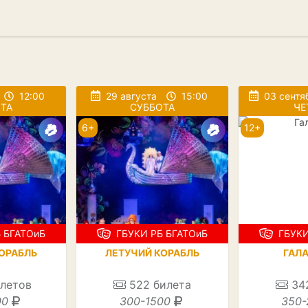
12:00
29 августа
15:00
03 сентя
ТА
СУББОТА
ЧЕ
6+
12+
 БГАТОиБ
ГБУКИ РБ БГАТОиБ
ГБУКИ
ОРАБЛЬ
ЛЕТУЧИЙ КОРАБЛЬ
ГАЛ
летов
522
билета
34
00
300-1500
350-