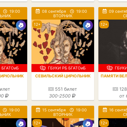
19:00
08 сентября
19:00
09 сентя
ЛЬНИК
ВТОРНИК
С
12+
12+
 БГАТОиБ
ГБУКИ РБ БГАТОиБ
ГБУКИ
ЦИРЮЛЬНИК
СЕВИЛЬСКИЙ ЦИРЮЛЬНИК
ПАМЯТИ ВЕ
илет
551
билет
128
00
300-2500
от 
19:00
15 сентября
19:00
16 сентя
ЛЬНИК
ВТОРНИК
С
12+
12+