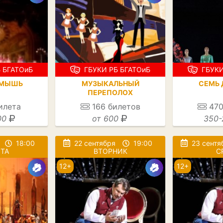
 БГАТОиБ
ГБУКИ РБ БГАТОиБ
ГБУКИ
 МЫШЬ
МУЗЫКАЛЬНЫЙ
СЕМЬ 
ПЕРЕПОЛОХ
илета
166
билетов
47
00
от 600
350-
18:00
22 сентября
19:00
23 сентя
ТА
ВТОРНИК
С
12+
12+