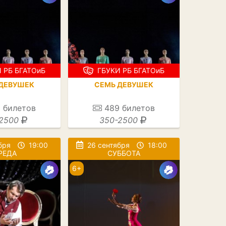
 РБ БГАТОиБ
ГБУКИ РБ БГАТОиБ
ДЕВУШЕК
СЕМЬ ДЕВУШЕК
0
билетов
489
билетов
2500
350-2500
бря
19:00
26 сентября
18:00
РЕДА
СУББОТА
6+