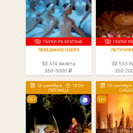
ГБУКИ РБ БГАТОиБ
ГБУКИ РБ
ЛЕБЕДИНОЕ ОЗЕРО
ЛЕТУЧАЯ
374
билета
533
б
350-5000
350-20
18 сентября
19:00
19 сентября
ПЯТНИЦА
СУББО
16+
12+