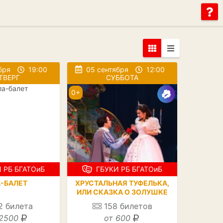
бря
19:00
05 сентября
12:00
ТВЕРГ
СУББОТА
0+
 РБ БГАТОиБ
ГБУКИ РБ БГАТОиБ
А-БАЛЕТ
ХРУСТАЛЬНАЯ ТУФЕЛЬКА,
ИЛИ СКАЗКА О ЗОЛУШКЕ
2
билета
158
билетов
2500
от 600