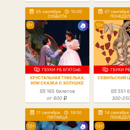
05 сентября
15:00
07 сентября
СУББОТА
ПОНЕДЕ
0+
12+
ГБУКИ РБ БГАТОиБ
ГБУКИ РБ
ХРУСТАЛЬНАЯ ТУФЕЛЬКА,
СЕВИЛЬСКИЙ 
ИЛИ СКАЗКА О ЗОЛУШКЕ
165
билетов
551
б
от 600
300-25
11 сентября
19:00
14 сентября
ПЯТНИЦА
ПОНЕДЕ
12+
12+