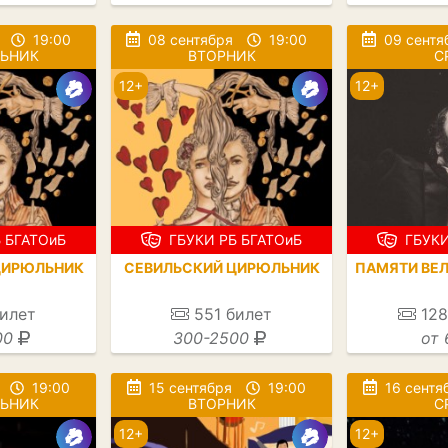
19:00
08 сентября
19:00
09 сентя
ЛЬНИК
ВТОРНИК
С
12+
12+
 БГАТОиБ
ГБУКИ РБ БГАТОиБ
ГБУКИ
ЦИРЮЛЬНИК
СЕВИЛЬСКИЙ ЦИРЮЛЬНИК
ПАМЯТИ ВЕ
илет
551
билет
128
00
300-2500
от 
19:00
15 сентября
19:00
16 сентя
ЛЬНИК
ВТОРНИК
С
12+
12+