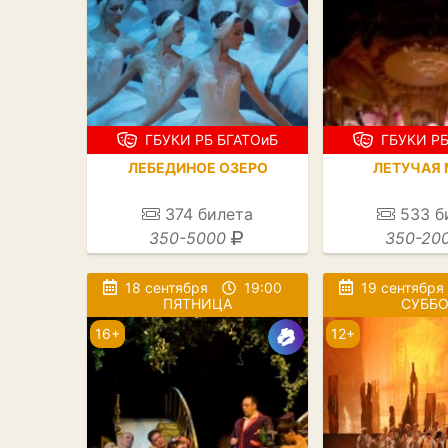
ГБУКИ РБ БГАТОиБ
ГБУКИ РБ
ЛЕБЕДИНОЕ ОЗЕРО
ЛЕТУЧАЯ
374
билета
533
б
350-5000
350-20
18 сентября
19:00
19 сентября
ПЯТНИЦА
СУББО
16+
12+