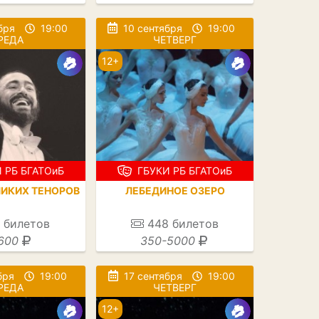
бря
19:00
10 сентября
19:00
РЕДА
ЧЕТВЕРГ
12+
 РБ БГАТОиБ
ГБУКИ РБ БГАТОиБ
ЛИКИХ ТЕНОРОВ
ЛЕБЕДИНОЕ ОЗЕРО
билетов
448
билетов
600
350-5000
бря
19:00
17 сентября
19:00
РЕДА
ЧЕТВЕРГ
12+