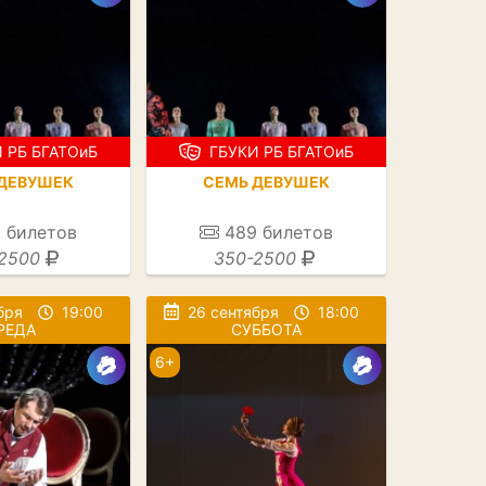
 РБ БГАТОиБ
ГБУКИ РБ БГАТОиБ
ДЕВУШЕК
СЕМЬ ДЕВУШЕК
0
билетов
489
билетов
2500
350-2500
бря
19:00
26 сентября
18:00
РЕДА
СУББОТА
6+