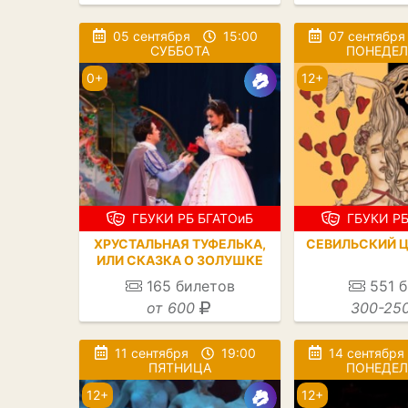
05 сентября
15:00
07 сентября
СУББОТА
ПОНЕДЕ
0+
12+
ГБУКИ РБ БГАТОиБ
ГБУКИ РБ
ХРУСТАЛЬНАЯ ТУФЕЛЬКА,
СЕВИЛЬСКИЙ 
ИЛИ СКАЗКА О ЗОЛУШКЕ
165
билетов
551
б
от 600
300-25
11 сентября
19:00
14 сентября
ПЯТНИЦА
ПОНЕДЕ
12+
12+