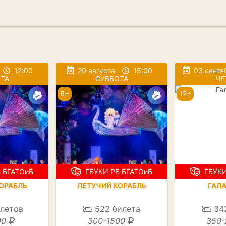
12:00
29 августа
15:00
03 сентя
ТА
СУББОТА
ЧЕ
6+
12+
 БГАТОиБ
ГБУКИ РБ БГАТОиБ
ГБУКИ
ОРАБЛЬ
ЛЕТУЧИЙ КОРАБЛЬ
ГАЛ
летов
522
билета
34
00
300-1500
350-