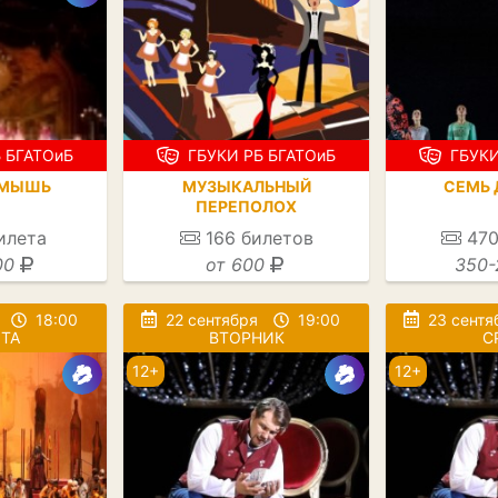
 БГАТОиБ
ГБУКИ РБ БГАТОиБ
ГБУКИ
 МЫШЬ
МУЗЫКАЛЬНЫЙ
СЕМЬ 
ПЕРЕПОЛОХ
илета
166
билетов
47
00
от 600
350-
18:00
22 сентября
19:00
23 сентя
ТА
ВТОРНИК
С
12+
12+