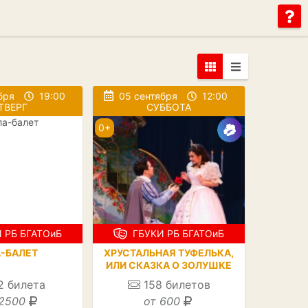
бря
19:00
05 сентября
12:00
ТВЕРГ
СУББОТА
0+
 РБ БГАТОиБ
ГБУКИ РБ БГАТОиБ
А-БАЛЕТ
ХРУСТАЛЬНАЯ ТУФЕЛЬКА,
ИЛИ СКАЗКА О ЗОЛУШКЕ
2
билета
158
билетов
2500
от 600